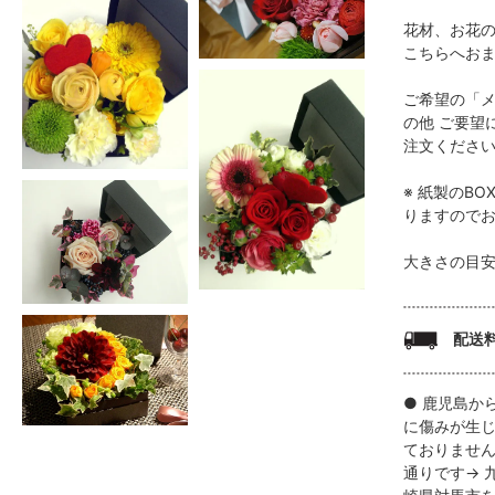
花材、お花
こちらへお
ご希望の「
の他 ご要望
注文くださ
※ 紙製のB
りますので
大きさの目安 
配送
● 鹿児島か
に傷みが生
ておりませ
通りです→ 