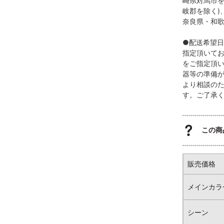
崎県対馬市を
岐郡を除く)
奈良県・和歌
●配送希望
指定頂いて
をご指定頂
器等の準備
より相談の
す。ご了承
この商
販売価格
メインカラ
シーン