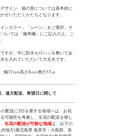
のデザイン、箱の形については基本的に
まかせいただくかたちとなります。
メインカラー」「シーン」をご選択、そ
については「備考欄」にご記入の上、ご
い。
OXですが、中に防水セロハンを敷いてあ
お水を入れていただいて大丈夫です。
: 幅17㎝×高さ8㎝×奥行17㎝
料、遠方配送、希望日に関して
らの配送に2日を要する地域へは、お花
じる可能性を考慮し、生花の配送を致し
ん。
生花の配送が可能な地域
は、以下の
九州地方(鹿児島県 奄美市・大島郡、長